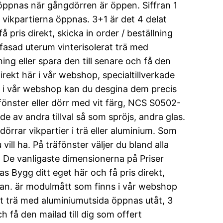
n öppnas när gångdörren är öppen. Siffran 1
vikpartierna öppnas. 3+1 är det 4 delat
å pris direkt, skicka in order / beställning
i fasad uterum vinterisolerat trä med
ning eller spara den till senare och få den
irekt här i vår webshop, specialtillverkade
Här i vår webshop kan du desgina dem precis
 fönster eller dörr med vit färg, NCS S0502-
de av andra tillval så som spröjs, andra glas.
örrar vikpartier i trä eller aluminium. Som
ill ha. På träfönster väljer du bland alla
. De vanligaste dimensionerna på Priser
s Bygg ditt eget här och få pris direkt,
frågan. är modulmått som finns i vår webshop
at trä med aluminiumutsida öppnas utåt, 3
ch få den mailad till dig som offert