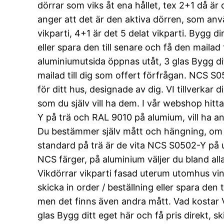
dörrar som viks åt ena hållet, tex 2+1 då är
anger att det är den aktiva dörren, som anv
vikparti, 4+1 är det 5 delat vikparti. Bygg di
eller spara den till senare och få den mailad
aluminiumutsida öppnas utåt, 3 glas Bygg ditt
mailad till dig som offert förfrågan. NCS S0
för ditt hus, designade av dig. VI tillverkar
som du själv vill ha dem. I vår webshop hitt
Y på trä och RAL 9010 på alumium, vill ha and
Du bestämmer själv mått och hängning, om det
standard på trä är de vita NCS S0502-Y på uts
NCS färger, på aluminium väljer du bland al
Vikdörrar vikparti fasad uterum utomhus vint
skicka in order / beställning eller spara den
men det finns även andra mått. Vad kostar V
glas Bygg ditt eget här och få pris direkt, sk