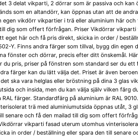
 det 3 delat vikparti, 2 dörrar som är passiva och ka
änds som en altandörr, kan öppnas utan att de andra 
n egen vikdörr vikpartier i trä eller aluminium här och f
 till dig som offert förfrågan. Priser Vikdörrar vikpart
 eget här och få pris direkt, skicka in order / beställ
502-Y. Finns andra färger som tillval, bygg din egen d
 dina fönster och dörrar, precis efter ditt önskemål. 
ar du pris, priser på fönstren som standard ser du ett
ra färger kan du lätt välja det. Priset är även beroen
 ska vara helglas eller bröstning på dina 3 glas vikd
ida och insida, men du kan välja själv vilken färg du v
la RAL färger. Standardfärg på aluminium är RAL 9010
erisolerat trä med aluminiumutsida öppnas utåt, 3 gla
 till senare och få den mailad till dig som offert för
ikdörrar vikparti fasad uterum utomhus vinterisoler
icka in order / beställning eller spara den till senare o