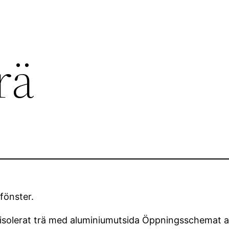
rä
fönster.
terisolerat trä med aluminiumutsida Öppningsschemat 